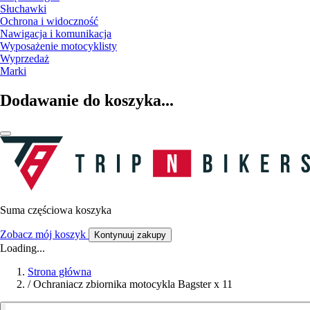
Słuchawki
Ochrona i widoczność
Nawigacja i komunikacja
Wyposażenie motocyklisty
Wyprzedaż
Marki
Dodawanie do koszyka...
Suma częściowa koszyka
Zobacz mój koszyk
Kontynuuj zakupy
Loading...
Strona główna
/
Ochraniacz zbiornika motocykla Bagster x 11