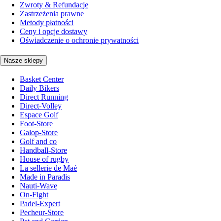
Zwroty & Refundacje
Zastrzeżenia prawne
Metody płatności
Ceny i opcje dostawy
Oświadczenie o ochronie prywatności
Nasze sklepy
Basket Center
Daily Bikers
Direct Running
Direct-Volley
Espace Golf
Foot-Store
Galop-Store
Golf and co
Handball-Store
House of rugby
La sellerie de Maé
Made in Paradis
Nauti-Wave
On-Fight
Padel-Expert
Pecheur-Store