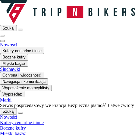
Szukaj
Nowości
Kufery centarlne i inne
Boczne kufry
Miękki bagaż
Słuchawki
Ochrona i widoczność
Nawigacja i komunikacja
Wyposażenie motocyklisty
Wyprzedaż
Marki
Serwis posprzedażowy we Francja
Bezpieczna płatność
Łatwe zwroty
Szukaj
Nowości
Kufery centarlne i inne
Boczne kufry
Miękki bagaż