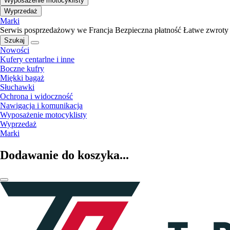
Wyposażenie motocyklisty
Wyprzedaż
Marki
Serwis posprzedażowy we Francja
Bezpieczna płatność
Łatwe zwroty
Szukaj
Nowości
Kufery centarlne i inne
Boczne kufry
Miękki bagaż
Słuchawki
Ochrona i widoczność
Nawigacja i komunikacja
Wyposażenie motocyklisty
Wyprzedaż
Marki
Dodawanie do koszyka...