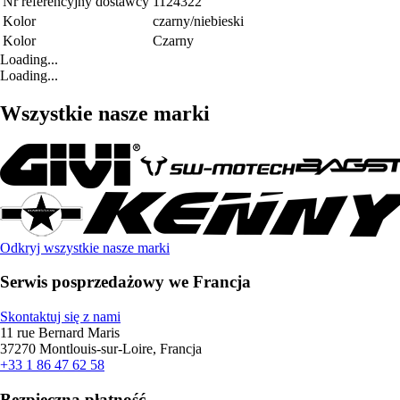
Nr referencyjny dostawcy
1124322
Kolor
czarny/niebieski
Kolor
Czarny
Loading...
Loading...
Wszystkie nasze marki
Odkryj wszystkie nasze marki
Serwis posprzedażowy we Francja
Skontaktuj się z nami
11 rue Bernard Maris
37270 Montlouis-sur-Loire, Francja
+33 1 86 47 62 58
Bezpieczna płatność