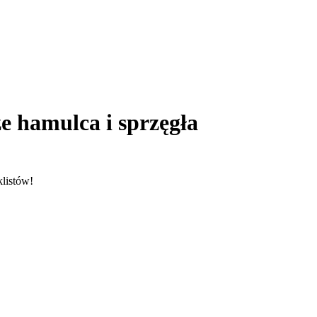
e hamulca i sprzęgła
listów!