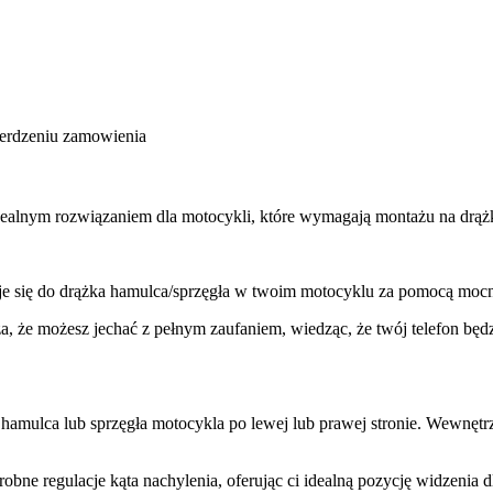
ierdzeniu zamowienia
alnym rozwiązaniem dla motocykli, które wymagają montażu na drążk
 się do drążka hamulca/sprzęgła w twoim motocyklu za pomocą moc
e możesz jechać z pełnym zaufaniem, wiedząc, że twój telefon będz
mulca lub sprzęgła motocykla po lewej lub prawej stronie. Wewnętr
bne regulacje kąta nachylenia, oferując ci idealną pozycję widzenia 