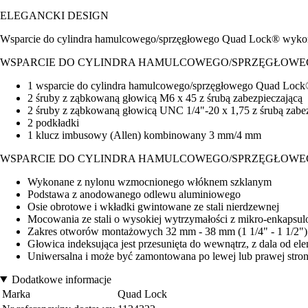
ELEGANCKI DESIGN
Wsparcie do cylindra hamulcowego/sprzęgłowego Quad Lock® wykorzyst
WSPARCIE DO CYLINDRA HAMULCOWEGO/SPRZĘGŁOW
1 wsparcie do cylindra hamulcowego/sprzęgłowego Quad Loc
2 śruby z ząbkowaną głowicą M6 x 45 z śrubą zabezpieczającą
2 śruby z ząbkowaną głowicą UNC 1/4"-20 x 1,75 z śrubą zabe
2 podkładki
1 klucz imbusowy (Allen) kombinowany 3 mm/4 mm
WSPARCIE DO CYLINDRA HAMULCOWEGO/SPRZĘGŁOW
Wykonane z nylonu wzmocnionego włóknem szklanym
Podstawa z anodowanego odlewu aluminiowego
Osie obrotowe i wkładki gwintowane ze stali nierdzewnej
Mocowania ze stali o wysokiej wytrzymałości z mikro-enkapsul
Zakres otworów montażowych 32 mm - 38 mm (1 1/4" - 1 1/2")
Głowica indeksująca jest przesunięta do wewnątrz, z dala od el
Uniwersalna i może być zamontowana po lewej lub prawej stro
Dodatkowe informacje
Marka
Quad Lock