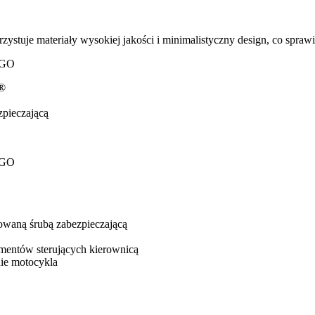
uje materiały wysokiej jakości i minimalistyczny design, co sprawia
EGO
k®
zpieczającą
EGO
owaną śrubą zabezpieczającą
ementów sterujących kierownicą
nie motocykla