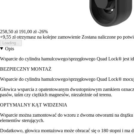
258,50 zł
191,00 zł
-26%
+9,55 zł
otrzymasz na kolejne zamowienie
Zostana naliczone po potw
Loading...
Opis
Wsparcie do cylindra hamulcowego/sprzęgłowego Quad Lock® jest ide
BEZPIECZNY MONTAŻ
Wsparcie do cylindra hamulcowego/sprzęgłowego Quad Lock® mocuje
Głowica wsparcia z opatentowanym dwustopniowym zamkiem oznacza, ż
pasów, taśm czy ciężkich magnesów, niezależnie od terenu.
OPTYMALNY KĄT WIDZENIA
Wsparcie można zamontować do wzoru z dwoma otworami na drążku ha
elementów sterujących.
Dodatkowo, głowica montażowa może obracać się o 180 stopni i ma dro