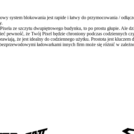
y system blokowania jest rapide i łatwy do przymocowania / odłączen
y.
Pixela ze szczytu dwupiętrowego budynku, to po prostu głupie. Ale d
eć pewność, że Twój Pixel będzie chroniony podczas codziennych cz
rawiają, że jest idealny do codziennego użytku. Prostota jest kluczem d
zprzewodowymi ładowarkami innych firm może się różnić w zależnoś