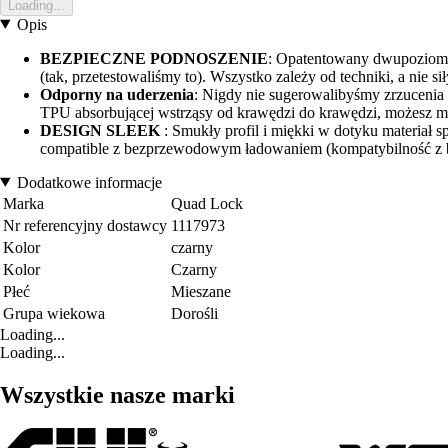
Loading...
Opis
BEZPIECZNE PODNOSZENIE
: Opatentowany dwupoziomow
(tak, przetestowaliśmy to). Wszystko zależy od techniki, a nie sił
Odporny na uderzenia
: Nigdy nie sugerowalibyśmy zrzucenia 
TPU absorbującej wstrząsy od krawędzi do krawędzi, możesz mi
DESIGN SLEEK
: Smukły profil i miękki w dotyku materiał sp
compatible z bezprzewodowym ładowaniem (kompatybilność z be
Dodatkowe informacje
Marka
Quad Lock
Nr referencyjny dostawcy
1117973
Kolor
czarny
Kolor
Czarny
Płeć
Mieszane
Grupa wiekowa
Dorośli
Loading...
Loading...
Wszystkie nasze marki