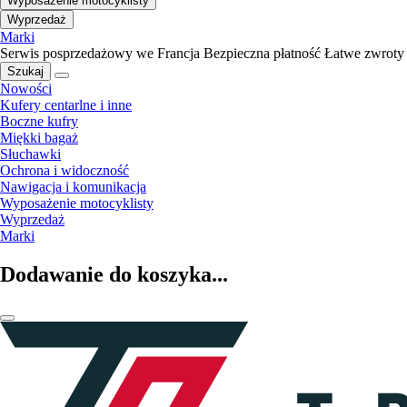
Wyposażenie motocyklisty
Wyprzedaż
Marki
Serwis posprzedażowy we Francja
Bezpieczna płatność
Łatwe zwroty
Szukaj
Nowości
Kufery centarlne i inne
Boczne kufry
Miękki bagaż
Słuchawki
Ochrona i widoczność
Nawigacja i komunikacja
Wyposażenie motocyklisty
Wyprzedaż
Marki
Dodawanie do koszyka...